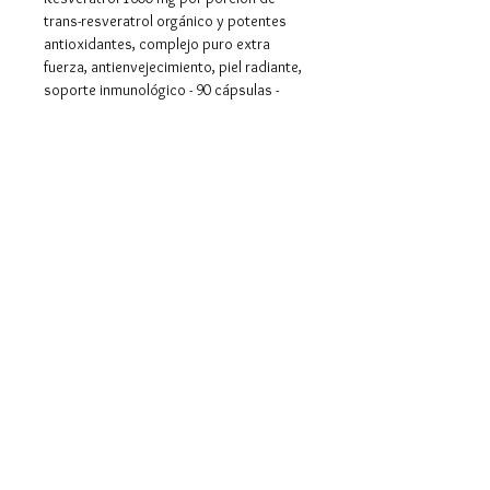
trans-resveratrol orgánico y potentes
antioxidantes, complejo puro extra
fuerza, antienvejecimiento, piel radiante,
soporte inmunológico - 90 cápsulas -
Suministro de 45 días
Visita la tienda de Kaibro Nutra
Envios y devoluciones
Politicas de la tienda
Metodo de pago
Contacto
3013740912
lascosasycosas@gmail.com
Facebook
Instagram
WhatsApp
© 2023 by Tote. Proudly created
with
Wix.com