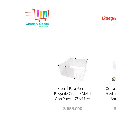
Catego
Corral Para Perros
Vista rápida
Corra
V
Plegable Grande Metal
Media
Con Puerta 75x45cm
Arm
Precio
P
$ 555.000