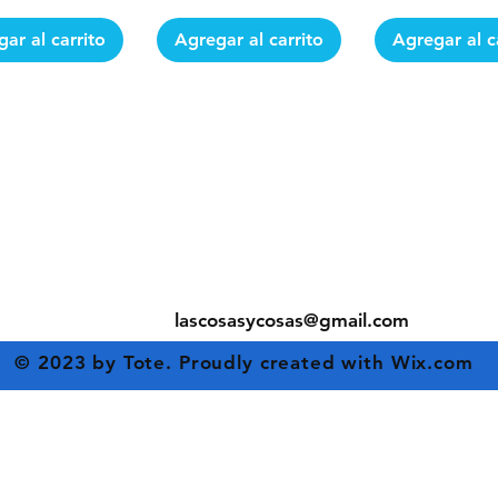
ar al carrito
Agregar al carrito
Agregar al c
Contacto
3013740912
lascosasycosas@gmail.com
© 2023 by Tote. Proudly created with
Wix.com
I