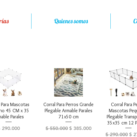
rías
Quienes somos
C
Corrales
l Para Mascotas
ista rápida
Corral Para Perros Grande
Vista rápida
Corral Para P
Vista rápi
no 45 CM x 35
Plegable Armable Parales
Mascotas Peq
able Parales
71x50 cm
Plegable Trans
35x35 cm 12 P
recio
Precio
Precio de oferta
$ 290.000
$ 550.000
$ 385.000
Precio
Pre
$ 290.000
$ 2