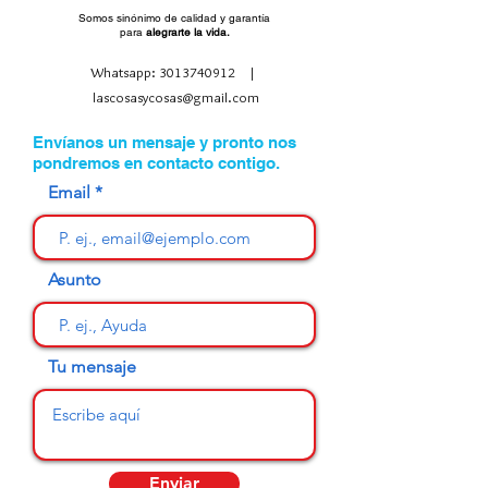
Somos sinónimo de calidad y garantía
para
alegrarte la vida.
Whatsapp:
3013740912
|
lascosasycosas@gmail.com
Envíanos un mensaje y pronto nos
pondremos en contacto contigo.
Email
Asunto
Tu mensaje
Enviar