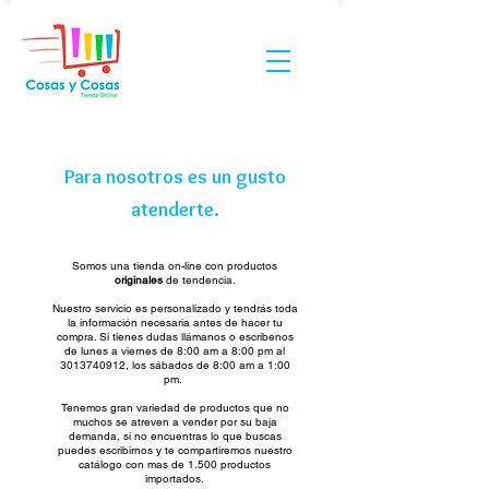
Para nosotros es un gusto
atenderte.
Somos una tienda on-line con productos
originales
de tendencia.
Nuestro servicio es personalizado y tendrás toda
la información necesaria antes de hacer tu
compra. Si tienes dudas llámanos o escríbenos
de lunes a viernes de 8:00 am a 8:00 pm al
3013740912
, los sábados de 8:00 am a 1:00
pm.
Tenemos gran variedad de productos que no
muchos se atreven a vender por su baja
demanda, si no encuentras lo que buscas
puedes escribirnos y te compartiremos nuestro
catálogo con mas de 1.500 productos
importados.