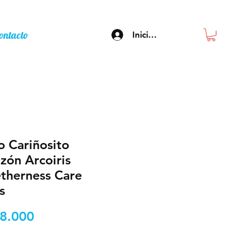
ontacto
Inicia sesión
o Cariñosito
zón Arcoiris
therness Care
s
Precio
8.000