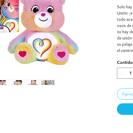
Solo hay
Unión: ¡e
todo ace
osos de u
no hay do
de unión 
su pelaje
el vientr
todos", 
Cantida
comparti
mayor re
manera d
juntos, c
ositos am
Agrega
sobre có
NUEVO A
Este año
comparti
introduc
Cariñosit
Los Care