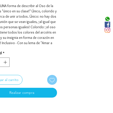
 UNA forma de describir al Oso de la
s "único en su clase!" Único, colorido y
rca de unir a todos. Único: no hay dos
nión que se vean iguales, ¡al igual que
s personas iguales! Colorido: ¡el oso
tiene todos los colores del arcoíris en
 y su insignia en forma de corazón en
e! Inclusivo - Con su lema de "Amar a
el Oso de unión nos recuerda que
d
*
r tu corazón con los demás es el
galo que podemos dar y es la mejor
e acercarnos a todos. "Compartiendo
uidando juntos, mejor juntos" - los
orosos y el osito de la unión - ¡todo
r al carrito
mo hacer del mundo un lugar mejor!
MIGO DE LOS OSOS CARIÑOSOS -
, los Osos Cariñositos seguirán
Realizar compra
endo y cuidándose con la
ción de un NUEVO Amigo de los Osos
os: el Oso de unión.
 Bears son un grupo de mejores