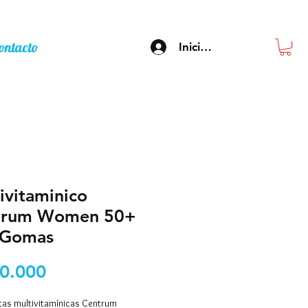
ontacto
Inicia sesión
ivitaminico
trum Women 50+
 Gomas
Precio
0.000
tas multivitamínicas Centrum