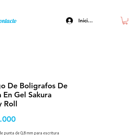
ontacto
Inicia sesión
o De Boligrafos De
a En Gel Sakura
y Roll
Precio
.000
e punta de 0,8 mm para escritura