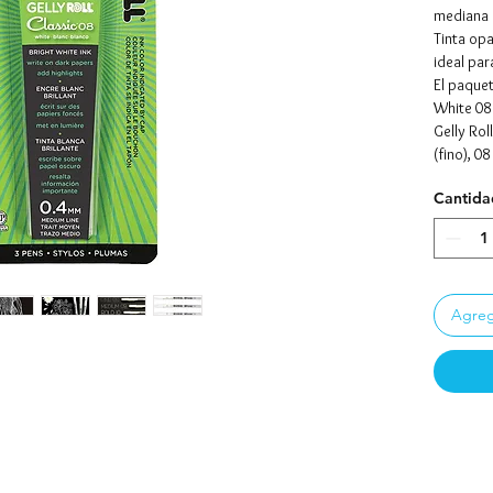
mediana
Tinta opa
ideal par
El paquet
White 08
Gelly Rol
(fino), 0
Cantida
¡¡¡ PREG
------ P
Agrega