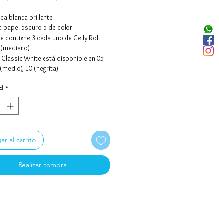
ca blanca brillante
a papel oscuro o de color
e contiene 3 cada uno de Gelly Roll
 (mediano)
l Classic White está disponible en 05
8 (medio), 10 (negrita)
d
*
UNTAR POR DÍAS DE ENTREGA !!!
RODUCTO ORIGINAL IMPORTADO ------
r al carrito
Realizar compra