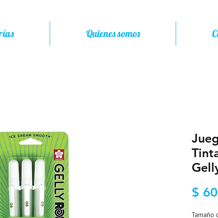
rías
Quienes somos
C
Jueg
Tint
Gell
$ 60
Tamaño d