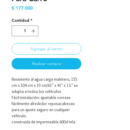
Precio
$ 177.000
Cantidad
*
Agregar al carrito
Realizar compra
Resistente al agua carga maletero, 155
cm x 104 cm x 33 cm/61" x 41" x 13," se
adapta a todos los vehículos
Fácil instalación: ajustable correas
fácilmente alrededor reposacabezas
para un ajuste seguro en cualquier
vehículo.
construida de impermeable 600d tela
material fácil de limpiar con un paño