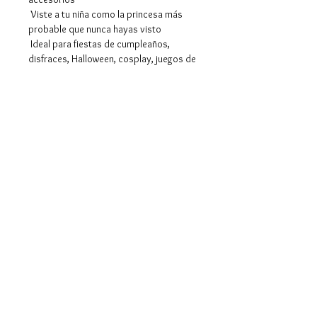
Viste a tu niña como la princesa más
probable que nunca hayas visto
Ideal para fiestas de cumpleaños,
disfraces, Halloween, cosplay, juegos de
simulación, juegos de roles, ocasiones
especiales.
Hecho de tela cómoda y sin picazón,
lavar a mano y secar al aire
Envios y devoluciones
Politicas de la tienda
Metodo de pago
Contacto
3013740912
lascosasycosas@gmail.com
Facebook
Instagram
WhatsApp
© 2023 by Tote. Proudly created
with
Wix.com