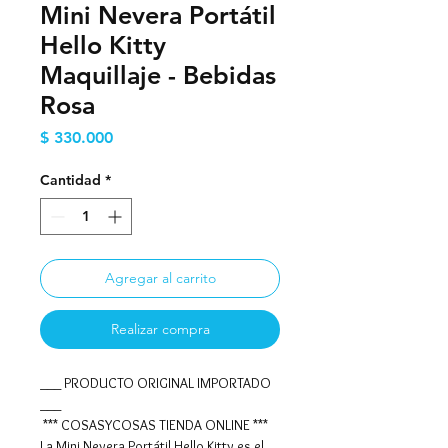
Mini Nevera Portátil
Hello Kitty
Maquillaje - Bebidas
Rosa
Precio
$ 330.000
Cantidad
*
Agregar al carrito
Realizar compra
___ PRODUCTO ORIGINAL IMPORTADO
___
*** COSASYCOSAS TIENDA ONLINE ***
La Mini Nevera Portátil Hello Kitty es el